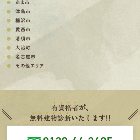
あま市
津島市
稲沢市
愛西市
清須市
大治町
名古屋市
その他エリア
有
資
格
者
が、
無
料
建
物
診
断
いたします!!