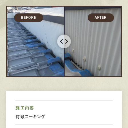
募集要項
先輩インタビュー
エントリー
有
資
格
者
が、
無
料
建
物
診
断
いたします!!
0120-44-2605
営業時間 8:00−18:00 ｜
定休日 日曜・祝日
施工内容
釘頭コーキング
Web
お問い合わせ