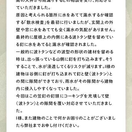
関の天井から雨漏りするとの相談を受け、対応させ
ていただきました。
原因と考えられる箇所に水をあてて漏水するか確認
する「散水検査」を最初に行いましたが、玄関上の外
壁や窓に水をあてても全く漏水の気配がありません。
最終的に屋根上の内側にある波トタン壁を留めてい
る釘に水をあてると漏水が確認されました。
一般的に波トタンなどの波型の形状の建材を留める
時は、出っ張っている山側に釘を打ち込みます。そう
することで、水が浸透してくるリスクが減ります。I様の
建物は谷側に釘が打ち込まれて釘と壁（波トタン）と
の間に隙間ができており、雨水がその隙間から建物
内に侵入しやすくなっていました。
今回はこの笠釘の釘頭にコーキングを充填して壁
（波トタン）との隙間を覆い対応させていただきまし
た。
I様、また建物のことで何かお困りのことがございまし
たら弊社までお申し付けください。