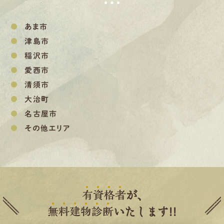
あま市
津島市
稲沢市
愛西市
清須市
大治町
名古屋市
その他エリア
有
資
格
者
が、
無
料
建
物
診
断
いたします!!