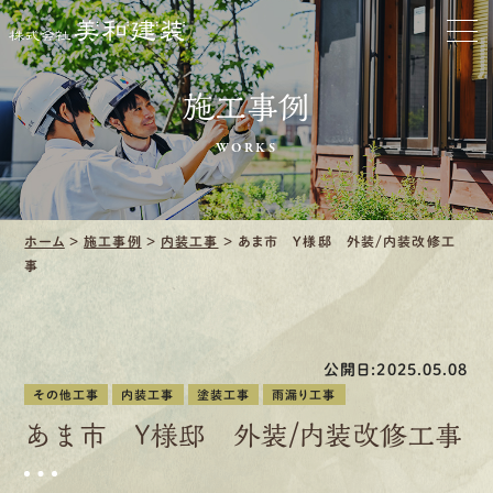
お家をきれいに
施工事例
会社をきれいに
WORKS
クリーニング
施工事例
ホーム
>
施工事例
>
内装工事
>
あま市 Y様邸 外装/内装改修工
事
口コミ・レビュー紹介
会社案内
公開日:2025.05.08
その他工事
内装工事
塗装工事
雨漏り工事
あま市 Y様邸 外装/内装改修工事
採用情報