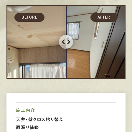
募集要項
先輩インタビュー
エントリー
有
資
格
者
が、
無
料
建
物
診
断
いたします!!
0120-44-2605
営業時間 8:00−18:00 ｜
定休日 日曜・祝日
施工内容
天井・壁クロス貼り替え
Web
お問い合わせ
雨漏り補修