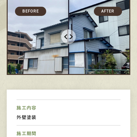
募集要項
先輩インタビュー
エントリー
有
資
格
者
が、
無
料
建
物
診
断
いたします!!
0120-44-2605
営業時間 8:00−18:00 ｜
施工内容
定休日 日曜・祝日
外壁塗装
Web
お問い合わせ
施工期間