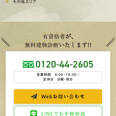
その他エリア
有
資
格
者
が、
無
料
建
物
診
断
いたします!!
0120-44-2605
営業時間 8:00−18:00 ｜
定休日 日曜・祝日
Web
お問い合わせ
LINEで
お手軽相談