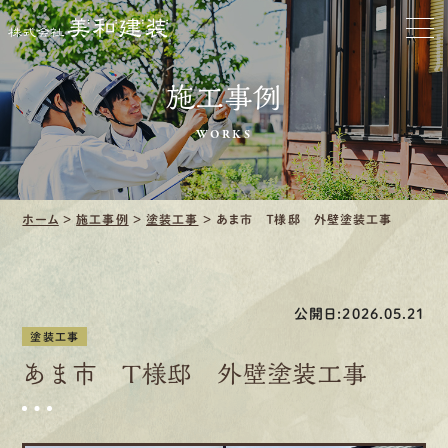
お家をきれいに
施工事例
会社をきれいに
WORKS
クリーニング
施工事例
ホーム
>
施工事例
>
塗装工事
>
あま市 Ｔ様邸 外壁塗装工事
口コミ・レビュー紹介
公開日:2026.05.21
会社案内
塗装工事
あま市 Ｔ様邸 外壁塗装工事
採用情報