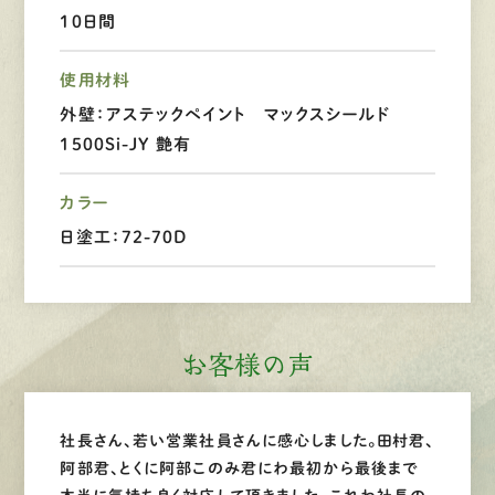
10日間
LINEで
お手軽相談
使用材料
外壁：アステックペイント マックスシールド
1500Si-JY 艶有
カラー
日塗工：72-70D
お客様の声
社長さん、若い営業社員さんに感心しました。田村君、
阿部君、とくに阿部このみ君にわ最初から最後まで