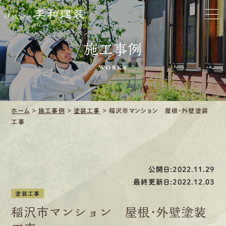
お家をきれいに
施工事例
会社をきれいに
WORKS
クリーニング
施工事例
ホーム
>
施工事例
>
塗装工事
>
稲沢市マンション 屋根・外壁塗装
工事
口コミ・レビュー紹介
会社案内
公開日:2022.11.29
最終更新日:2022.12.03
塗装工事
稲沢市マンション 屋根・外壁塗装
採用情報