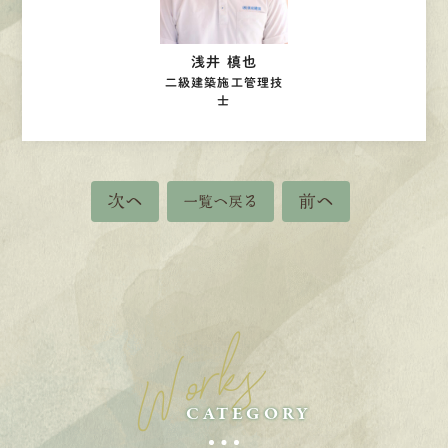
浅井 槙也
二級建築施工管理技
士
次へ
前へ
一覧へ戻る
Works
CATEGORY