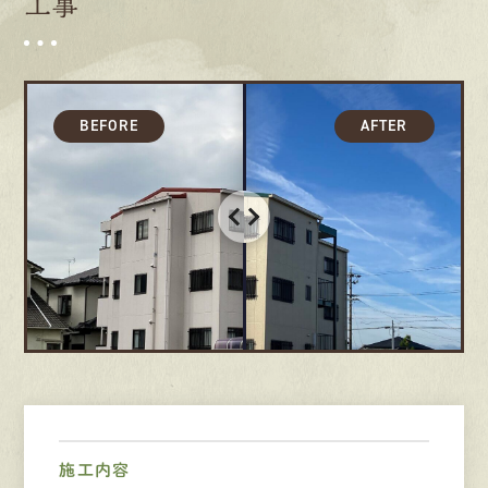
工事
募集要項
先輩インタビュー
エントリー
有
資
格
者
が、
無
料
建
物
診
断
いたします!!
0120-44-2605
営業時間 8:00−18:00 ｜
定休日 日曜・祝日
Web
お問い合わせ
施工内容