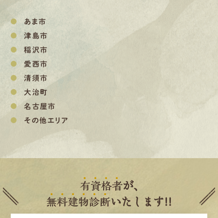
あま市
津島市
稲沢市
愛西市
清須市
大治町
名古屋市
その他エリア
有
資
格
者
が、
無
料
建
物
診
断
いたします!!