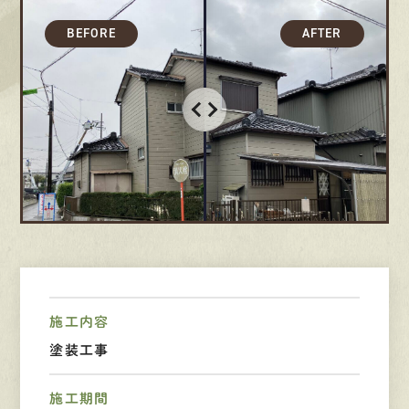
採用情報
募集要項
先輩インタビュー
エントリー
有
資
格
者
が、
無
料
建
物
診
断
いたします!!
0120-44-2605
営業時間 8:00−18:00 ｜
施工内容
定休日 日曜・祝日
塗装工事
施工期間
Web
お問い合わせ