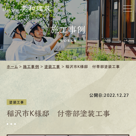
ホーム
お家をきれいに
施工事例
会社をきれいに
WORKS
クリーニング
ホーム
>
施工事例
>
塗装工事
>
稲沢市K様邸 付帯部塗装工事
施工事例
口コミ・レビュー紹介
公開日:2022.12.27
会社案内
塗装工事
稲沢市K様邸 付帯部塗装工事