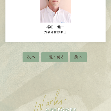
福田 健一
外装劣化診断士
次へ
前へ
一覧へ戻る
Works
CATEGORY