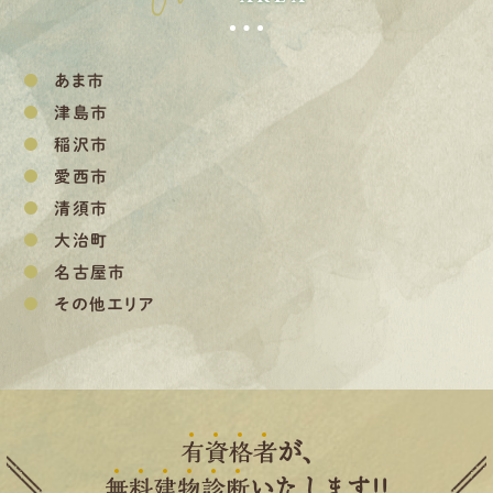
あま市
津島市
稲沢市
愛西市
清須市
大治町
名古屋市
その他エリア
有
資
格
者
が、
無
料
建
物
診
断
いたします!!