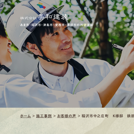
あま市・稲沢市・津島市・愛西市・清須市の外壁塗装
ホーム
>
施工事例
>
お客様の声
>
稲沢市中之庄町 K様邸 鉄