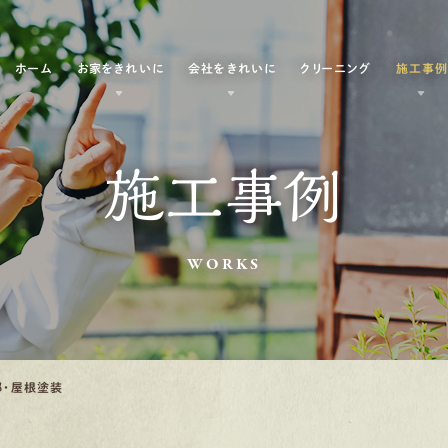
ホーム
お家をきれいに
会社をきれいに
クリーニング
施工事
施工事例
WORKS
部・屋根塗装