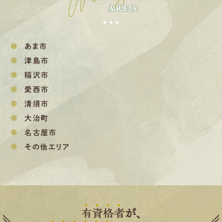
AREA
あま市
津島市
稲沢市
愛西市
清須市
大治町
名古屋市
その他エリア
有
資
格
者
が、