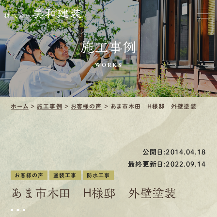
お家をきれいに
会社をきれいに
施工事例
WORKS
クリーニング
施工事例
ホーム
>
施工事例
>
お客様の声
>
あま市木田 H様邸 外壁塗装
口コミ・レビュー紹介
会社案内
公開日:2014.04.18
最終更新日:2022.09.14
お客様の声
塗装工事
防水工事
あま市木田 H様邸 外壁塗装
採用情報