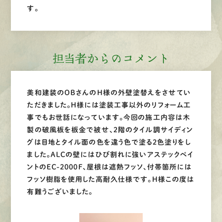
す。
担当者からのコメント
美和建装のOBさんのH様の外壁塗替えをさせてい
ただきました。H様には塗装工事以外のリフォーム工
事でもお世話になっています。今回の施工内容は木
製の破風板を板金で被せ、２階のタイル調サイディン
グは目地とタイル面の色を違う色で塗る2色塗りをし
ました。ALCの壁にはひび割れに強いアステックペイ
ントのEC-2000F、屋根は遮熱フッソ、付帯箇所には
フッソ樹脂を使用した高耐久仕様です。H様この度は
有難うございました。