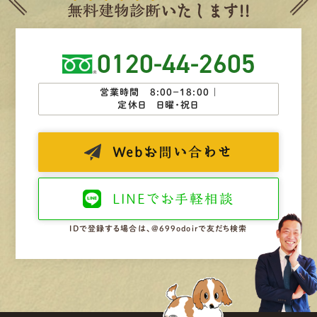
無
料
建
物
診
断
いたします!!
0120-44-2605
営業時間 8:00−18:00 ｜
定休日 日曜・祝日
Web
お問い合わせ
LINEで
お手軽相談
IDで登録する場合は、@699odoirで友だち検索