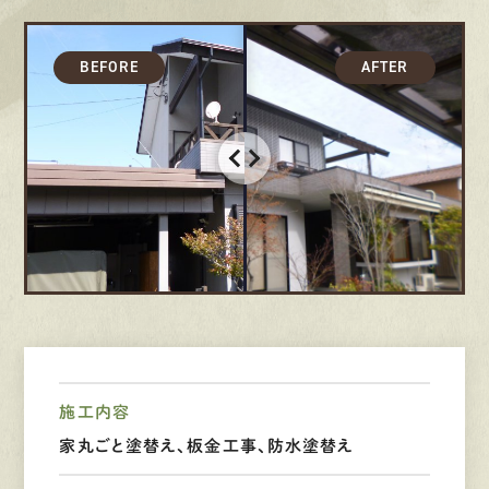
募集要項
先輩インタビュー
エントリー
有
資
格
者
が、
無
料
建
物
診
断
いたします!!
0120-44-2605
営業時間 8:00−18:00 ｜
定休日 日曜・祝日
施工内容
Web
お問い合わせ
家丸ごと塗替え、板金工事、防水塗替え