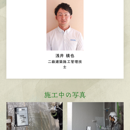
浅井 槙也
二級建築施工管理技
士
施工中の写真