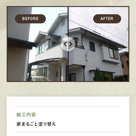
募集要項
先輩インタビュー
エントリー
有
資
格
者
が、
無
料
建
物
診
断
いたします!!
0120-44-2605
営業時間 8:00−18:00 ｜
定休日 日曜・祝日
施工内容
Web
お問い合わせ
家まるごと塗り替え