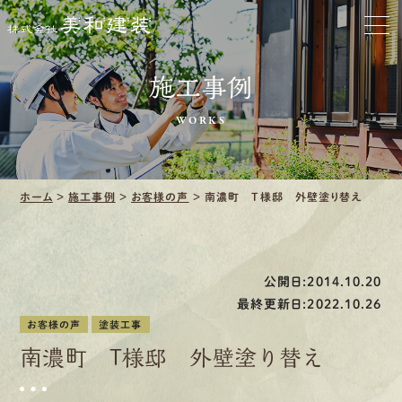
お家をきれいに
会社をきれいに
施工事例
クリーニング
WORKS
施工事例
ホーム
>
施工事例
>
お客様の声
>
南濃町 T様邸 外壁塗り替え
口コミ・レビュー紹介
会社案内
公開日:2014.10.20
最終更新日:2022.10.26
お客様の声
塗装工事
南濃町 T様邸 外壁塗り替え
採用情報