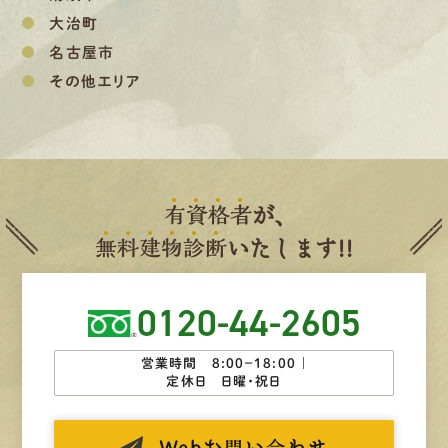
大治町
名古屋市
その他エリア
有
資
格
者
が、
無
料
建
物
診
断
いたします!!
0120-44-2605
営業時間 8:00−18:00 ｜
定休日 日曜・祝日
Web
お問い合わせ