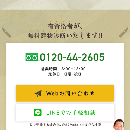
有
資
格
者
が、
無
料
建
物
診
断
いたします!!
0120-44-2605
営業時間 8:00−18:00 ｜
定休日 日曜・祝日
Web
お問い合わせ
LINEで
お手軽相談
IDで登録する場合は、@699odoirで友だち検索