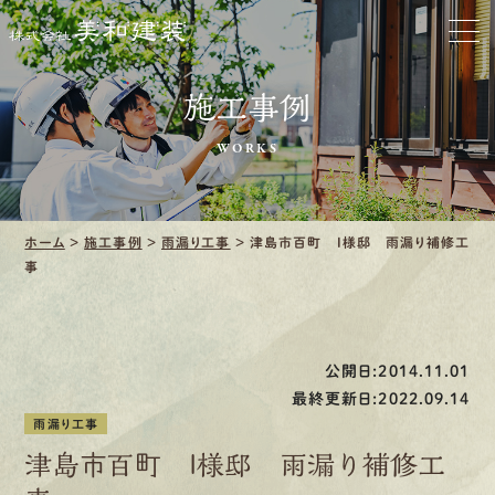
お家をきれいに
施工事例
会社をきれいに
WORKS
クリーニング
施工事例
ホーム
>
施工事例
>
雨漏り工事
>
津島市百町 I様邸 雨漏り補修工
事
口コミ・レビュー紹介
会社案内
公開日:2014.11.01
最終更新日:2022.09.14
雨漏り工事
津島市百町 I様邸 雨漏り補修工
採用情報