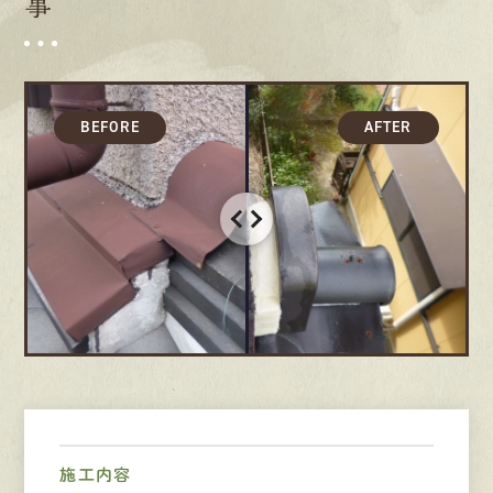
事
募集要項
先輩インタビュー
エントリー
有
資
格
者
が、
無
料
建
物
診
断
いたします!!
0120-44-2605
営業時間 8:00−18:00 ｜
定休日 日曜・祝日
Web
お問い合わせ
施工内容