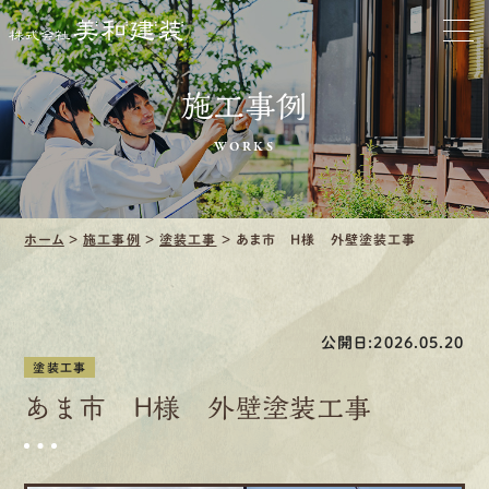
お家をきれいに
施工事例
会社をきれいに
WORKS
クリーニング
施工事例
ホーム
>
施工事例
>
塗装工事
>
あま市 H様 外壁塗装工事
口コミ・レビュー紹介
公開日:2026.05.20
会社案内
塗装工事
あま市 H様 外壁塗装工事
採用情報