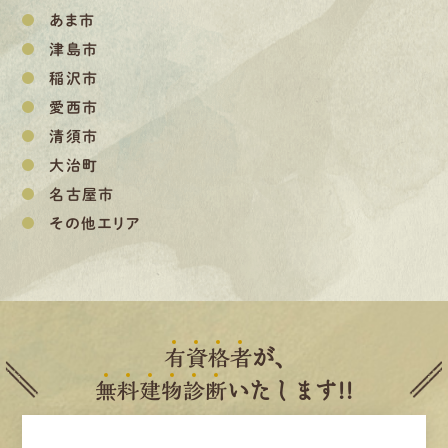
あま市
津島市
稲沢市
愛西市
清須市
大治町
名古屋市
その他エリア
有
資
格
者
が、
無
料
建
物
診
断
いたします!!