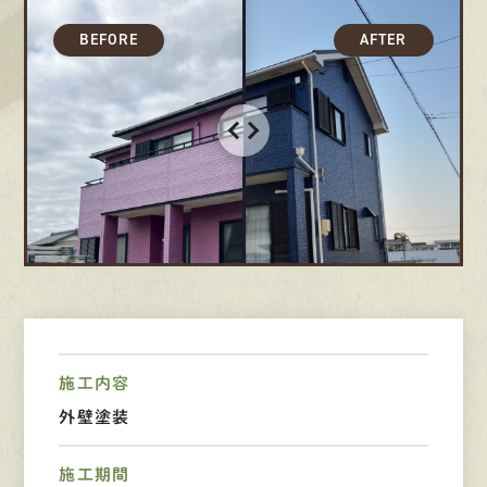
募集要項
先輩インタビュー
エントリー
有
資
格
者
が、
無
料
建
物
診
断
いたします!!
0120-44-2605
営業時間 8:00−18:00 ｜
施工内容
定休日 日曜・祝日
外壁塗装
Web
お問い合わせ
施工期間