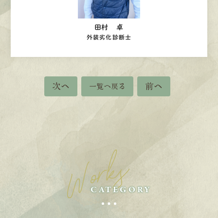
田村 卓
外装劣化診断士
次へ
前へ
一覧へ戻る
Works
CATEGORY