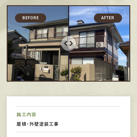
募集要項
先輩インタビュー
エントリー
有
資
格
者
が、
無
料
建
物
診
断
いたします!!
0120-44-2605
営業時間 8:00−18:00 ｜
定休日 日曜・祝日
施工内容
屋根・外壁塗装工事
Web
お問い合わせ