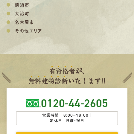
清須市
大治町
名古屋市
その他エリア
有
資
格
者
が、
無
料
建
物
診
断
いたします!!
0120-44-2605
営業時間 8:00−18:00 ｜
定休日 日曜・祝日