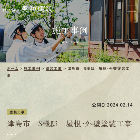
お家をきれいに
施工事例
会社をきれいに
WORKS
クリーニング
施工事例
ホーム
>
施工事例
>
塗装工事
>
津島市 S様邸 屋根・外壁塗装工
事
口コミ・レビュー紹介
会社案内
公開日:2024.02.14
塗装工事
津島市 S様邸 屋根・外壁塗装工事
採用情報