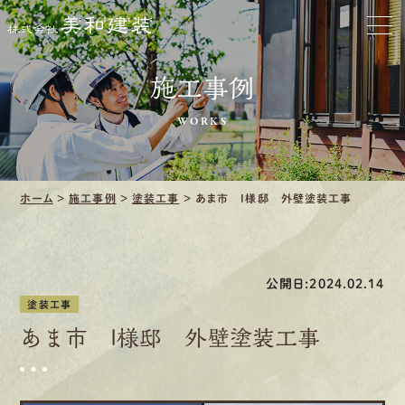
お家をきれいに
施工事例
会社をきれいに
WORKS
クリーニング
施工事例
ホーム
>
施工事例
>
塗装工事
>
あま市 I様邸 外壁塗装工事
口コミ・レビュー紹介
公開日:2024.02.14
会社案内
塗装工事
あま市 I様邸 外壁塗装工事
採用情報