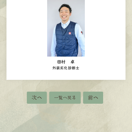
田村 卓
外装劣化診断士
次へ
前へ
一覧へ戻る