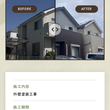
募集要項
先輩インタビュー
エントリー
有
資
格
者
が、
無
料
建
物
診
断
いたします!!
0120-44-2605
営業時間 8:00−18:00 ｜
施工内容
定休日 日曜・祝日
外壁塗装工事
Web
お問い合わせ
施工期間