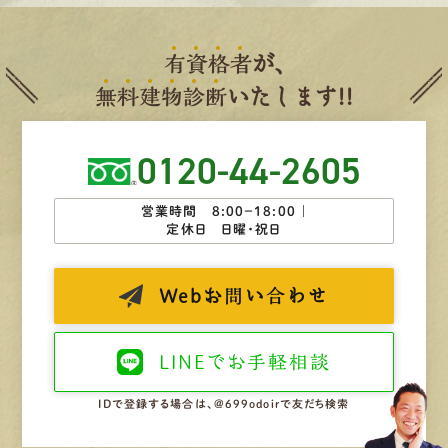
有
資
格
者
が、
無
料
建
物
診
断
いたします!!
0120-44-2605
営業時間 8:00−18:00 ｜
定休日 日曜・祝日
Web
お問い合わせ
LINEで
お手軽相談
IDで登録する場合は、@699odoirで友だち検索