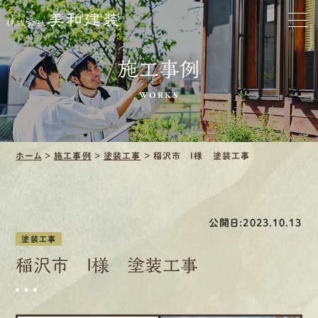
お家をきれいに
施工事例
会社をきれいに
WORKS
クリーニング
施工事例
ホーム
>
施工事例
>
塗装工事
>
稲沢市 I様 塗装工事
口コミ・レビュー紹介
公開日:2023.10.13
会社案内
塗装工事
稲沢市 I様 塗装工事
採用情報