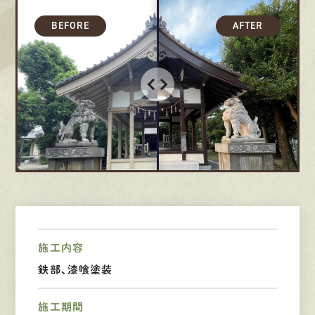
募集要項
先輩インタビュー
エントリー
有
資
格
者
が、
無
料
建
物
診
断
いたします!!
0120-44-2605
営業時間 8:00−18:00 ｜
施工内容
定休日 日曜・祝日
鉄部、漆喰塗装
Web
お問い合わせ
施工期間