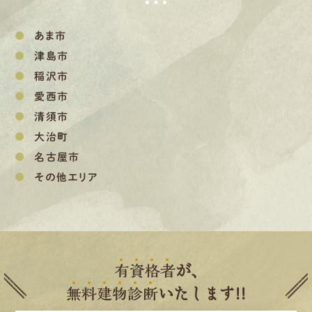
あま市
津島市
稲沢市
愛西市
清須市
大治町
名古屋市
その他エリア
有
資
格
者
が、
無
料
建
物
診
断
いたします!!