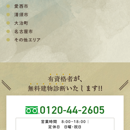
愛西市
清須市
大治町
名古屋市
その他エリア
有
資
格
者
が、
無
料
建
物
診
断
いたします!!
0120-44-2605
営業時間 8:00−18:00 ｜
定休日 日曜・祝日