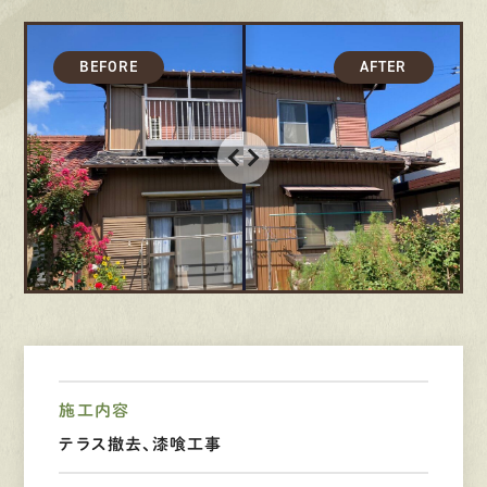
採用情報
募集要項
先輩インタビュー
エントリー
有
資
格
者
が、
無
料
建
物
診
断
いたします!!
0120-44-2605
営業時間 8:00−18:00 ｜
定休日 日曜・祝日
施工内容
テラス撤去、漆喰工事