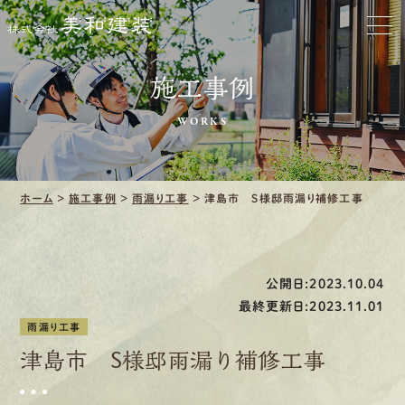
ホーム
お家をきれいに
施工事例
会社をきれいに
WORKS
クリーニング
ホーム
>
施工事例
>
雨漏り工事
>
津島市 S様邸雨漏り補修工事
施工事例
口コミ・レビュー紹介
公開日:2023.10.04
会社案内
最終更新日:2023.11.01
雨漏り工事
津島市 S様邸雨漏り補修工事