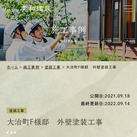
ホーム
お家をきれいに
施工事例
会社をきれいに
WORKS
クリーニング
ホーム
>
施工事例
>
塗装工事
>
大治町F様邸 外壁塗装工事
施工事例
口コミ・レビュー紹介
公開日:2021.09.18
会社案内
最終更新日:2022.09.14
塗装工事
大治町F様邸 外壁塗装工事