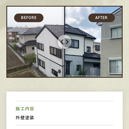
採用情報
募集要項
先輩インタビュー
エントリー
有
資
格
者
が、
無
料
建
物
診
断
いたします!!
0120-44-2605
営業時間 8:00−18:00 ｜
定休日 日曜・祝日
施工内容
外壁塗装
Web
お問い合わせ