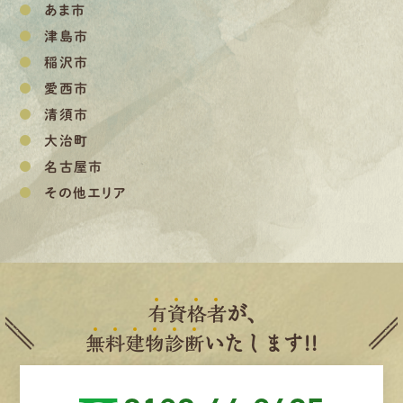
あま市
津島市
稲沢市
愛西市
清須市
大治町
名古屋市
その他エリア
有
資
格
者
が、
無
料
建
物
診
断
いたします!!