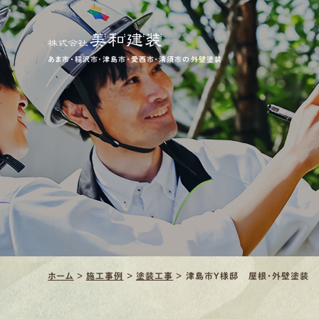
あま市・稲沢市・津島市・愛西市・清須市の外壁塗装
ホーム
>
施工事例
>
塗装工事
>
津島市Y様邸 屋根・外壁塗装