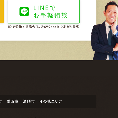
LINEで
お手軽相談
IDで登録する場合は、@699odoirで友だち検索
市
愛西市
清須市
その他エリア