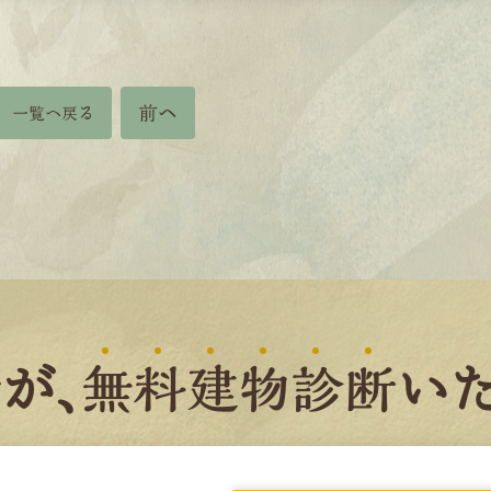
前へ
一覧へ戻る
者
が、
無
料
建
物
診
断
いた