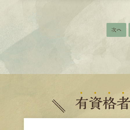
次へ
有
資
格