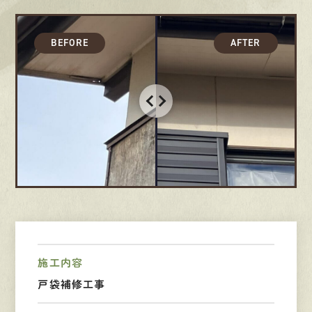
募集要項
先輩インタビュー
エントリー
有
資
格
者
が、
無
料
建
物
診
断
いたします!!
0120-44-2605
営業時間 8:00−18:00 ｜
定休日 日曜・祝日
施工内容
戸袋補修工事
Web
お問い合わせ