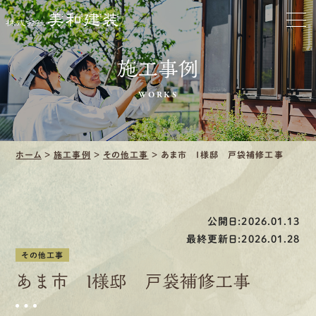
ホーム
お家をきれいに
施工事例
会社をきれいに
WORKS
クリーニング
ホーム
>
施工事例
>
その他工事
>
あま市 Ｉ様邸 戸袋補修工事
施工事例
口コミ・レビュー紹介
公開日:2026.01.13
会社案内
最終更新日:2026.01.28
その他工事
あま市 Ｉ様邸 戸袋補修工事
採用情報