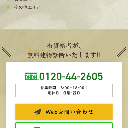
その他エリア
有
資
格
者
が、
無
料
建
物
診
断
いたします!!
0120-44-2605
営業時間 8:00−18:00 ｜
定休日 日曜・祝日
Web
お問い合わせ