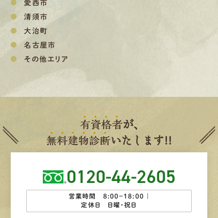
愛西市
清須市
大治町
名古屋市
その他エリア
有
資
格
者
が、
無
料
建
物
診
断
いたします!!
0120-44-2605
営業時間 8:00−18:00 ｜
定休日 日曜・祝日