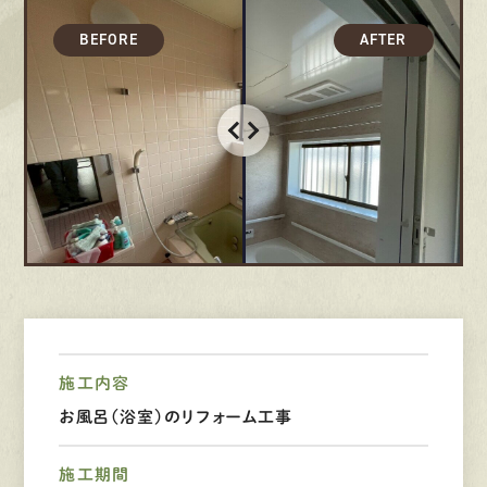
募集要項
先輩インタビュー
エントリー
有
資
格
者
が、
無
料
建
物
診
断
いたします!!
0120-44-2605
営業時間 8:00−18:00 ｜
施工内容
定休日 日曜・祝日
お風呂（浴室）のリフォーム工事
Web
お問い合わせ
施工期間