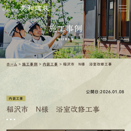
お家をきれいに
施工事例
会社をきれいに
WORKS
クリーニング
施工事例
ホーム
>
施工事例
>
内装工事
>
稲沢市 N様 浴室改修工事
口コミ・レビュー紹介
公開日:2026.01.08
会社案内
内装工事
稲沢市 N様 浴室改修工事
採用情報