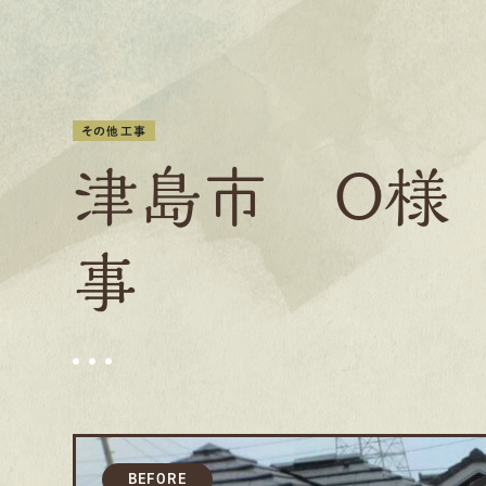
その他工事
津島市 O様
事