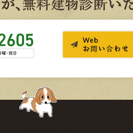
者
が、
無
料
建
物
診
断
いた
2605
Web
お問い合わせ
日曜・祝日