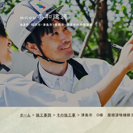
あま市・稲沢市・津島市・愛西市・清須市の外壁塗装
ホーム
>
施工事例
>
その他工事
>
津島市 O様 屋根漆喰補修