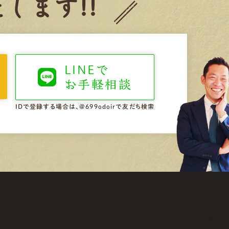
します!!
LINEで
お手軽相談
IDで登録する場合は、@699odoirで友だち検索