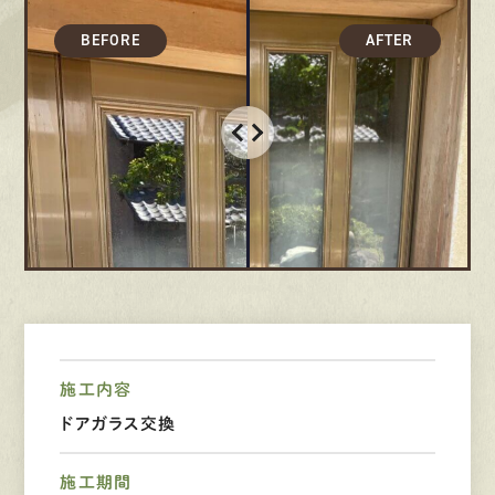
採用情報
募集要項
先輩インタビュー
エントリー
有
資
格
者
が、
無
料
建
物
診
断
いたします!!
0120-44-2605
営業時間 8:00−18:00 ｜
施工内容
定休日 日曜・祝日
ドアガラス交換
施工期間
Web
お問い合わせ