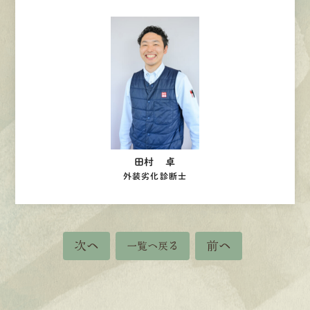
田村 卓
外装劣化診断士
次へ
前へ
一覧へ戻る