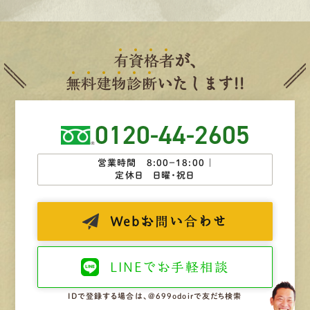
有
資
格
者
が、
無
料
建
物
診
断
いたします!!
0120-44-2605
営業時間 8:00−18:00 ｜
定休日 日曜・祝日
Web
お問い合わせ
LINEで
お手軽相談
IDで登録する場合は、@699odoirで友だち検索