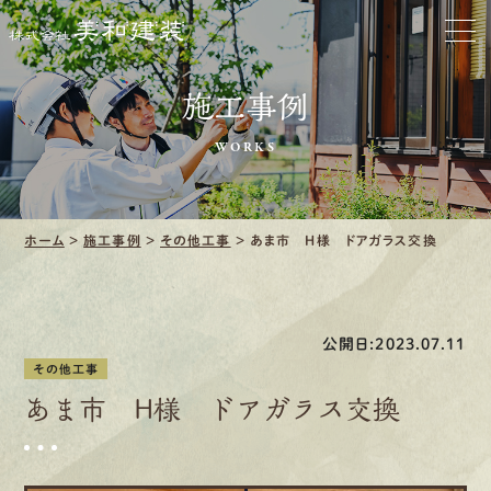
ホーム
お家をきれいに
施工事例
会社をきれいに
WORKS
クリーニング
ホーム
>
施工事例
>
その他工事
>
あま市 H様 ドアガラス交換
施工事例
口コミ・レビュー紹介
公開日:2023.07.11
会社案内
その他工事
あま市 H様 ドアガラス交換