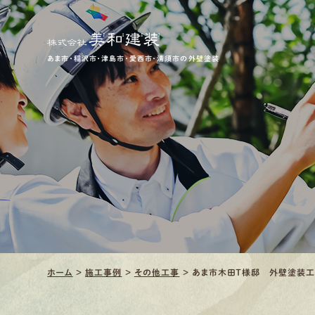
あま市・稲沢市・津島市・愛西市・清須市の外壁塗装
ホーム
>
施工事例
>
その他工事
>
あま市木田Ｔ様邸 外壁塗装