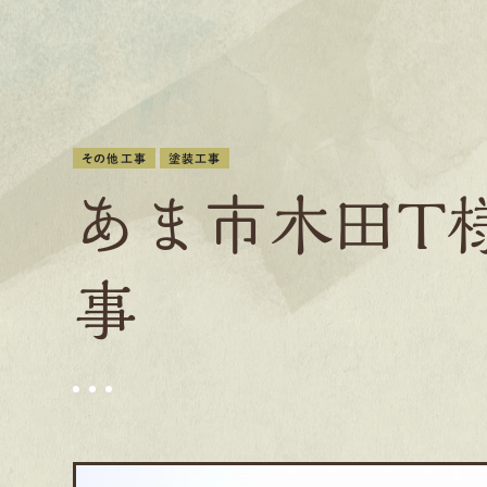
その他工事
塗装工事
あま市木田Ｔ
事