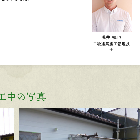
浅井 槙也
二級建築施工管理技
士
工中の写真