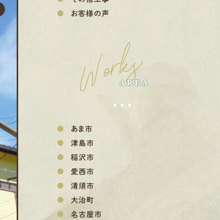
お客様の声
Works
AREA
あま市
津島市
稲沢市
愛西市
清須市
大治町
名古屋市