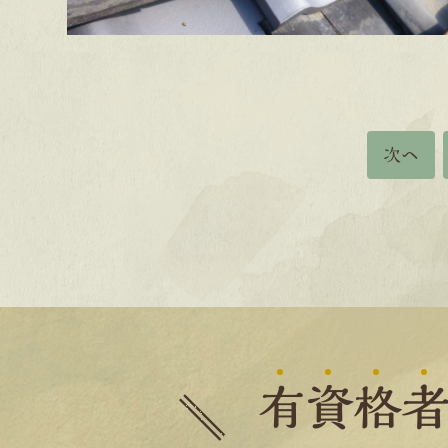
次へ
有
資
格