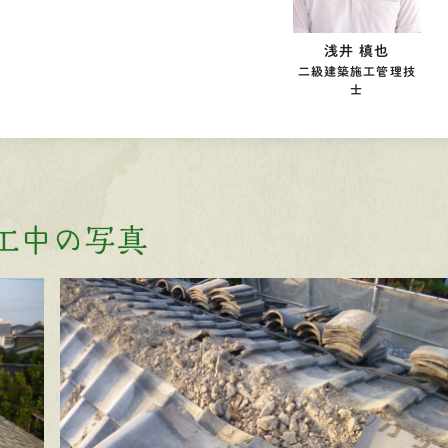
浅井 槙也
二級建築施工管理技
士
工中の写真