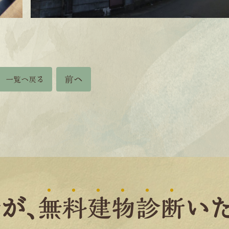
前へ
一覧へ戻る
者
が、
無
料
建
物
診
断
いた