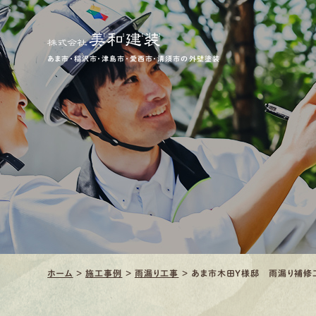
あま市・稲沢市・津島市・愛西市・清須市の外壁塗装
ホーム
>
施工事例
>
雨漏り工事
>
あま市木田Ｙ様邸 雨漏り補修