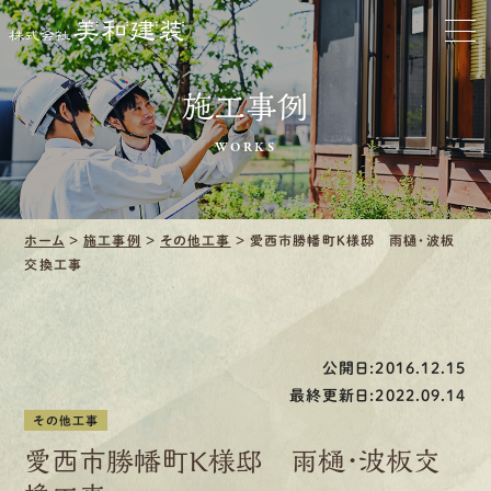
ホーム
お家をきれいに
施工事例
会社をきれいに
WORKS
クリーニング
ホーム
>
施工事例
>
その他工事
>
愛西市勝幡町Ｋ様邸 雨樋・波板
施工事例
交換工事
口コミ・レビュー紹介
会社案内
公開日:2016.12.15
最終更新日:2022.09.14
その他工事
愛西市勝幡町Ｋ様邸 雨樋・波板交