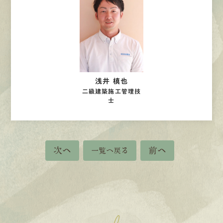
浅井 槙也
二級建築施工管理技
士
次へ
前へ
一覧へ戻る