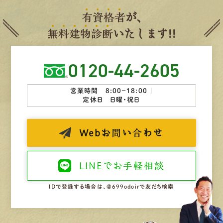
有
資
格
者
が、
無
料
建
物
診
断
いたします!!
0120-44-2605
営業時間 8:00−18:00 ｜
定休日 日曜・祝日
Web
お問い合わせ
LINEで
お手軽相談
IDで登録する場合は、@699odoirで友だち検索