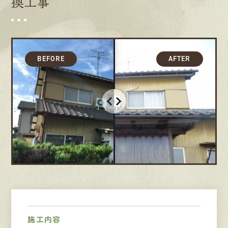
換工事
採用情報
募集要項
先輩インタビュー
エントリー
有
資
格
者
が、
無
料
建
物
診
断
いたします!!
0120-44-2605
営業時間 8:00−18:00 ｜
定休日 日曜・祝日
施工内容
Web
お問い合わせ