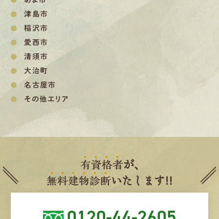
津島市
稲沢市
愛西市
清須市
大治町
名古屋市
その他エリア
有
資
格
者
が、
無
料
建
物
診
断
いたします!!
0120-44-2605