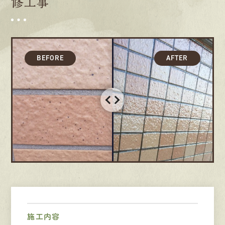
修工事
募集要項
先輩インタビュー
エントリー
有
資
格
者
が、
無
料
建
物
診
断
いたします!!
0120-44-2605
営業時間 8:00−18:00 ｜
定休日 日曜・祝日
Web
お問い合わせ
施工内容