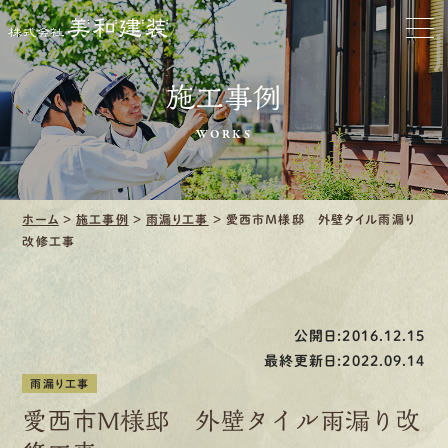
お家をきれいに
施工事例
会社をきれいに
WORKS
クリーニング
施工事例
ホーム
>
施工事例
>
雨漏り工事
>
愛西市Ｍ様邸 外壁タイル雨漏り
改修工事
口コミ・レビュー紹介
会社案内
公開日:2016.12.15
最終更新日:2022.09.14
雨漏り工事
愛西市Ｍ様邸 外壁タイル雨漏り改
採用情報