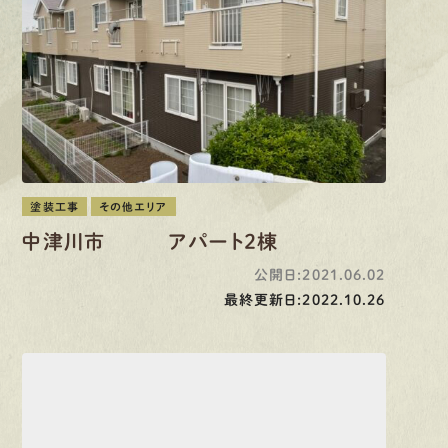
有
資
格
者
が、
無
料
建
物
診
断
いたします!!
0120-44-2605
営業時間 8:00−18:00 ｜
定休日 日曜・祝日
Web
お問い合わせ
塗装工事
その他エリア
中津川市 アパート２棟
LINEで
お手軽相談
公開日:2021.06.02
最終更新日:2022.10.26