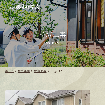
口コミ・レビュー紹介
会社案内
塗装工事
WORKS
採用情報
募集要項
ホーム
>
施工事例
>
塗装工事
>
Page 16
先輩インタビュー
エントリー