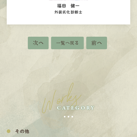
福田 健一
外装劣化診断士
次へ
前へ
一覧へ戻る
Works
CATEGORY
その他