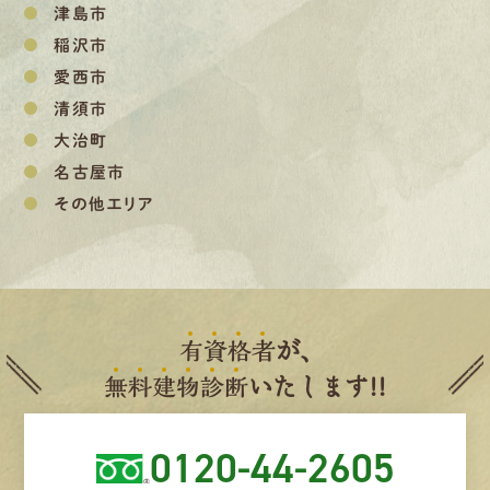
津島市
稲沢市
愛西市
清須市
大治町
名古屋市
その他エリア
有
資
格
者
が、
無
料
建
物
診
断
いたします!!
0120-44-2605