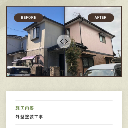
募集要項
先輩インタビュー
エントリー
有
資
格
者
が、
無
料
建
物
診
断
いたします!!
0120-44-2605
営業時間 8:00−18:00 ｜
定休日 日曜・祝日
施工内容
外壁塗装工事
Web
お問い合わせ