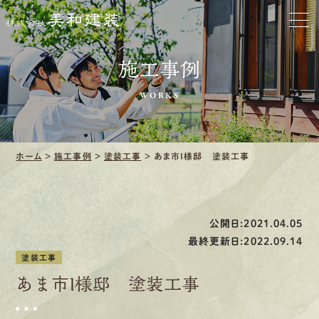
お家をきれいに
施工事例
会社をきれいに
WORKS
クリーニング
施工事例
ホーム
>
施工事例
>
塗装工事
>
あま市Ｉ様邸 塗装工事
口コミ・レビュー紹介
公開日:2021.04.05
会社案内
最終更新日:2022.09.14
塗装工事
あま市Ｉ様邸 塗装工事
採用情報