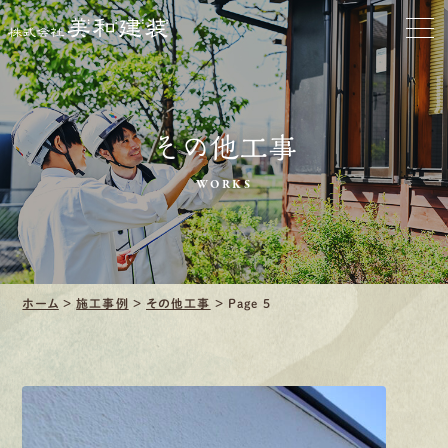
口コミ・レビュー紹介
会社案内
その他工事
WORKS
採用情報
募集要項
ホーム
>
施工事例
>
その他工事
>
Page 5
先輩インタビュー
エントリー