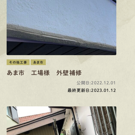
有
資
格
者
が、
無
料
建
物
診
断
いたします!!
0120-44-2605
営業時間 8:00−18:00 ｜
定休日 日曜・祝日
Web
お問い合わせ
その他工事
あま市
あま市 工場様 外壁補修
LINEで
お手軽相談
公開日:2022.12.01
最終更新日:2023.01.12