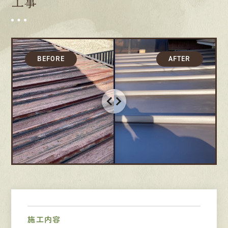
工事
募集要項
先輩インタビュー
エントリー
有
資
格
者
が、
無
料
建
物
診
断
いたします!!
0120-44-2605
営業時間 8:00−18:00 ｜
定休日 日曜・祝日
施工内容
Web
お問い合わせ