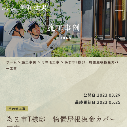
ホーム
お家をきれいに
施工事例
会社をきれいに
WORKS
クリーニング
施工事例
ホーム
>
施工事例
>
その他工事
>
あま市T様邸 物置屋根板金カバ
ー工事
口コミ・レビュー紹介
会社案内
公開日:2023.03.29
最終更新日:2023.05.25
その他工事
あま市T様邸 物置屋根板金カバー
採用情報