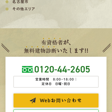
名古屋市
その他エリア
有
資
格
者
が、
無
料
建
物
診
断
いたします!!
0120-44-2605
営業時間 8:00−18:00 ｜
定休日 日曜・祝日
Web
お問い合わせ