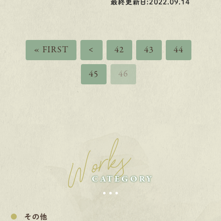
最終更新日:2022.09.14
« FIRST
<
42
43
44
45
46
Works
CATEGORY
その他