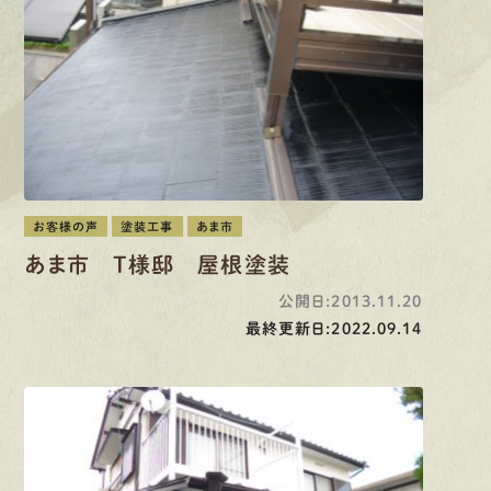
先輩インタビュー
エントリー
有
資
格
者
が、
無
料
建
物
診
断
いたします!!
0120-44-2605
お客様の声
塗装工事
あま市
あま市 T様邸 屋根塗装
営業時間 8:00−18:00 ｜
公開日:2013.11.20
定休日 日曜・祝日
最終更新日:2022.09.14
Web
お問い合わせ
LINEで
お手軽相談