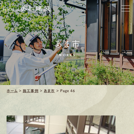
会社をきれいに
クリーニング
あま市
施工事例
WORKS
口コミ・レビュー紹介
会社案内
ホーム
>
施工事例
>
あま市
>
Page 46
採用情報
募集要項