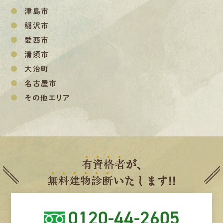
津島市
稲沢市
愛西市
清須市
大治町
名古屋市
その他エリア
有
資
格
者
が、
無
料
建
物
診
断
いたします!!
0120-44-2605