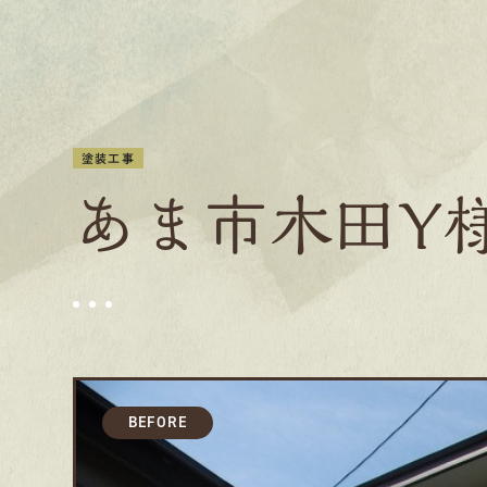
塗装工事
あま市木田Ｙ