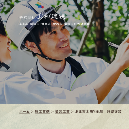
あま市・稲沢市・津島市・愛西市・清須市の外壁塗装
ホーム
>
施工事例
>
塗装工事
>
あま市木田Ｙ様邸 外壁塗装