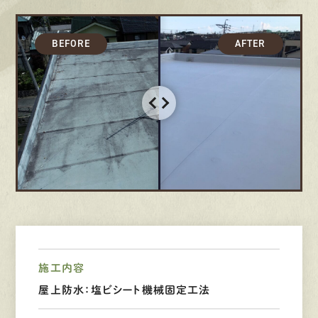
募集要項
先輩インタビュー
エントリー
有
資
格
者
が、
無
料
建
物
診
断
いたします!!
0120-44-2605
営業時間 8:00−18:00 ｜
定休日 日曜・祝日
施工内容
屋上防水：塩ビシート機械固定工法
Web
お問い合わせ