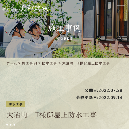
お家をきれいに
施工事例
会社をきれいに
WORKS
クリーニング
施工事例
ホーム
>
施工事例
>
防水工事
>
大治町 T様邸屋上防水工事
口コミ・レビュー紹介
公開日:2022.07.28
会社案内
最終更新日:2022.09.14
防水工事
大治町 T様邸屋上防水工事
採用情報