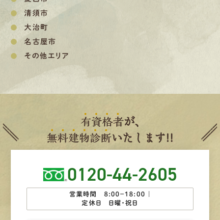
清須市
大治町
名古屋市
その他エリア
有
資
格
者
が、
無
料
建
物
診
断
いたします!!
0120-44-2605
営業時間 8:00−18:00 ｜
定休日 日曜・祝日