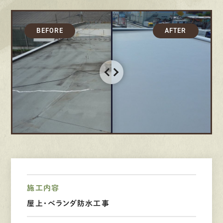
募集要項
先輩インタビュー
エントリー
有
資
格
者
が、
無
料
建
物
診
断
いたします!!
0120-44-2605
営業時間 8:00−18:00 ｜
定休日 日曜・祝日
施工内容
屋上・ベランダ防水工事
Web
お問い合わせ