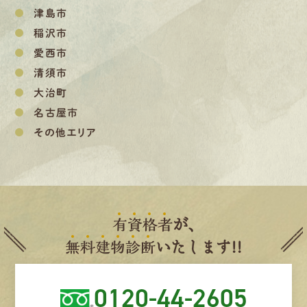
津島市
稲沢市
愛西市
清須市
大治町
名古屋市
その他エリア
有
資
格
者
が、
無
料
建
物
診
断
いたします!!
0120-44-2605