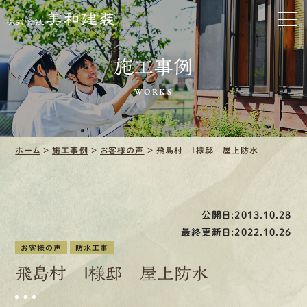
お家をきれいに
施工事例
会社をきれいに
WORKS
クリーニング
施工事例
ホーム
>
施工事例
>
お客様の声
>
飛島村 I様邸 屋上防水
口コミ・レビュー紹介
公開日:2013.10.28
会社案内
最終更新日:2022.10.26
お客様の声
防水工事
飛島村 I様邸 屋上防水
採用情報