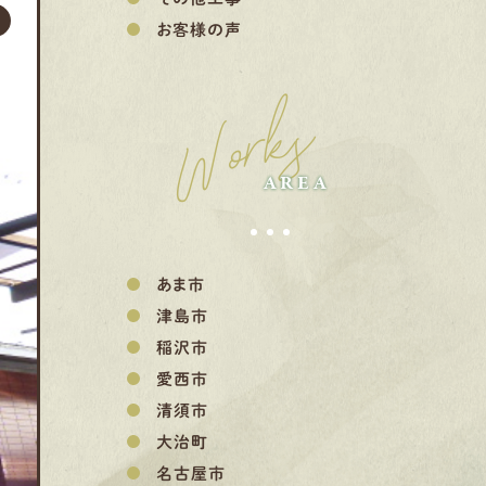
お客様の声
Works
AREA
あま市
津島市
稲沢市
愛西市
清須市
大治町
名古屋市