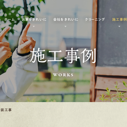
ホーム
お家をきれいに
会社をきれいに
クリーニング
施工事
施工事例
WORKS
塗装工事