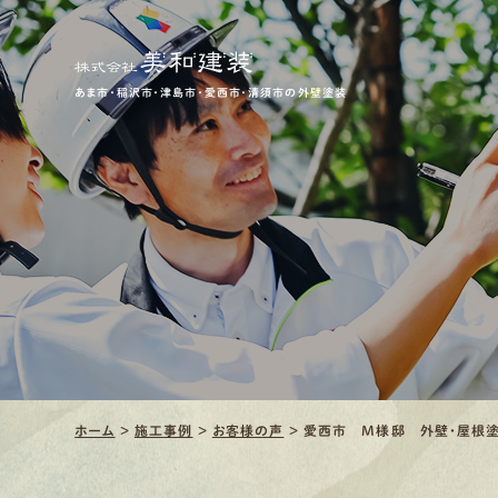
あま市・稲沢市・津島市・愛西市・清須市の外壁塗装
ホーム
>
施工事例
>
お客様の声
>
愛西市 M様邸 外壁・屋根