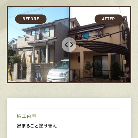
募集要項
先輩インタビュー
エントリー
有
資
格
者
が、
無
料
建
物
診
断
いたします!!
0120-44-2605
営業時間 8:00−18:00 ｜
定休日 日曜・祝日
施工内容
Web
お問い合わせ
家まるごと塗り替え