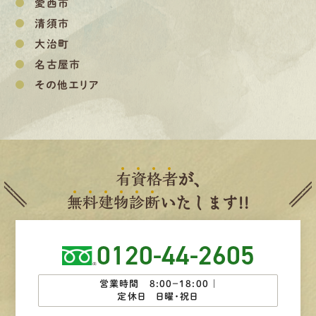
愛西市
清須市
大治町
名古屋市
その他エリア
有
資
格
者
が、
無
料
建
物
診
断
いたします!!
0120-44-2605
営業時間 8:00−18:00 ｜
定休日 日曜・祝日