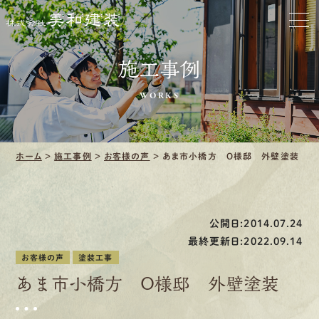
お家をきれいに
会社をきれいに
施工事例
クリーニング
WORKS
施工事例
ホーム
>
施工事例
>
お客様の声
>
あま市小橋方 O様邸 外壁塗装
口コミ・レビュー紹介
会社案内
公開日:2014.07.24
最終更新日:2022.09.14
お客様の声
塗装工事
あま市小橋方 O様邸 外壁塗装
採用情報