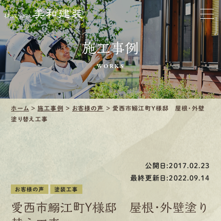
お家をきれいに
会社をきれいに
施工事例
クリーニング
WORKS
施工事例
ホーム
>
施工事例
>
お客様の声
>
愛西市鰯江町Y様邸 屋根・外壁
口コミ・レビュー紹介
塗り替え工事
会社案内
公開日:2017.02.23
最終更新日:2022.09.14
お客様の声
塗装工事
採用情報
愛西市鰯江町Y様邸 屋根・外壁塗り