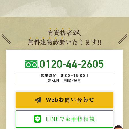
有
資
格
者
が、
無
料
建
物
診
断
いたします!!
0120-44-2605
営業時間 8:00−18:00 ｜
定休日 日曜・祝日
Web
お問い合わせ
LINEで
お手軽相談