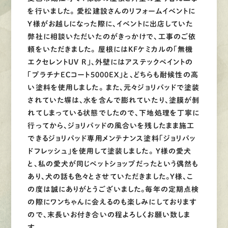
を行いました。 愛松建設さんのリフォームイベントに
Y様がお越しになった際に、イベントに出店していた
弊社に相談いただいたのがきっかけで、工事のご依
頼をいただきました。 屋根にはKFケミカルの「無機
エクセレントUV R」、外壁にはアステックペイントの
「プラチナECコート5000EX」と、どちらも耐候性の高
い塗料を使用しました。 また、元々ジョリパッドで塗装
されていた塀は、水を含んで膨れていたり、塗膜が剝
れてしまっている状態でしたので、下地処理を丁寧に
行ってから、ジョリパッドの風合いを残したまま施工
できるジョリパッド専用メンテナンス塗料「ジョリパッ
ドフレッシュ」を使用して塗装しました。 Y様の愛犬
と、私の愛犬が同じペットショップだったという偶然も
あり、犬の話も色々とさせていただきました。Y様、こ
の度は誠にありがとうございました。毎年の定期点検
の際にワンちゃんに会えるのも楽しみにしております
ので、末長いお付き合いの程よろしくお願い致しま
す。