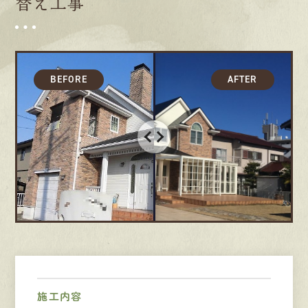
替え工事
募集要項
先輩インタビュー
エントリー
有
資
格
者
が、
無
料
建
物
診
断
いたします!!
0120-44-2605
営業時間 8:00−18:00 ｜
定休日 日曜・祝日
Web
お問い合わせ
施工内容