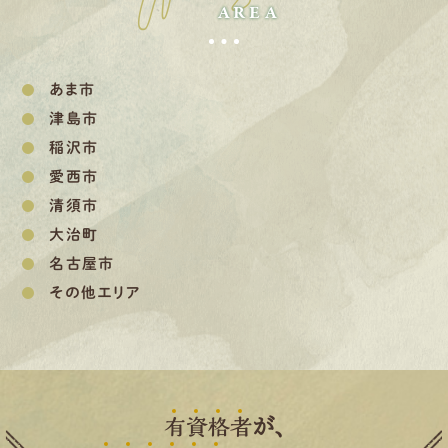
AREA
あま市
津島市
稲沢市
愛西市
清須市
大治町
名古屋市
その他エリア
有
資
格
者
が、