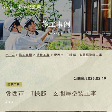
お家をきれいに
会社をきれいに
施工事例
クリーニング
WORKS
施工事例
ホーム
>
施工事例
>
塗装工事
>
愛西市 T様邸 玄関扉塗装工事
口コミ・レビュー紹介
会社案内
公開日:2026.02.19
塗装工事
愛西市 T様邸 玄関扉塗装工事
採用情報