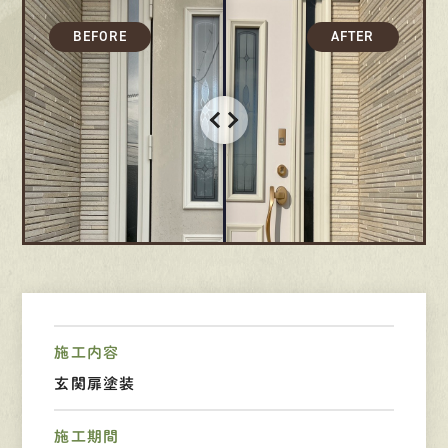
募集要項
先輩インタビュー
エントリー
有
資
格
者
が、
無
料
建
物
診
断
いたします!!
0120-44-2605
営業時間 8:00−18:00 ｜
定休日 日曜・祝日
施工内容
玄関扉塗装
Web
お問い合わせ
施工期間