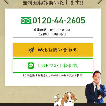
無
料
建
物
診
断
いたします!!
0120-44-2605
営業時間 8:00−18:00 ｜
定休日 日曜・祝日
Web
お問い合わせ
LINEで
お手軽相談
IDで登録する場合は、@699odoirで友だち検索