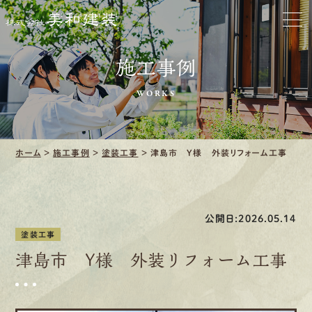
お家をきれいに
施工事例
会社をきれいに
WORKS
クリーニング
施工事例
ホーム
>
施工事例
>
塗装工事
>
津島市 Y様 外装リフォーム工事
口コミ・レビュー紹介
公開日:2026.05.14
会社案内
塗装工事
津島市 Y様 外装リフォーム工事
採用情報