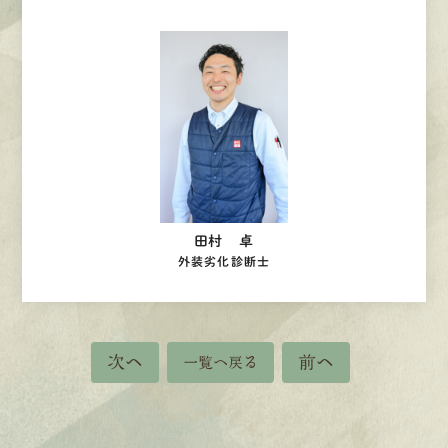
田村 卓
外装劣化診断士
次へ
前へ
一覧へ戻る