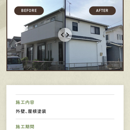
募集要項
先輩インタビュー
エントリー
有
資
格
者
が、
無
料
建
物
診
断
いたします!!
0120-44-2605
営業時間 8:00−18:00 ｜
施工内容
定休日 日曜・祝日
外壁、屋根塗装
Web
お問い合わせ
施工期間