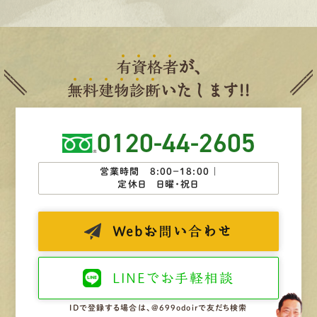
有
資
格
者
が、
無
料
建
物
診
断
いたします!!
0120-44-2605
営業時間 8:00−18:00 ｜
定休日 日曜・祝日
Web
お問い合わせ
LINEで
お手軽相談
IDで登録する場合は、@699odoirで友だち検索