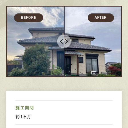
採用情報
募集要項
先輩インタビュー
エントリー
有
資
格
者
が、
無
料
建
物
診
断
いたします!!
0120-44-2605
営業時間 8:00−18:00 ｜
定休日 日曜・祝日
施工期間
約１ヶ月
Web
お問い合わせ