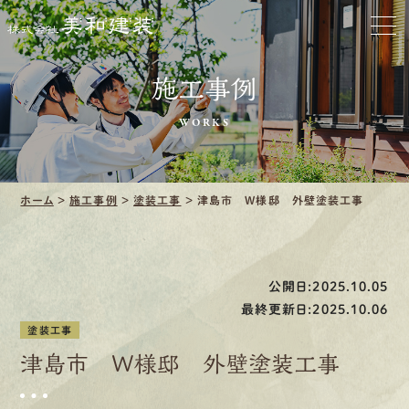
ホーム
お家をきれいに
施工事例
会社をきれいに
WORKS
クリーニング
ホーム
>
施工事例
>
塗装工事
>
津島市 W様邸 外壁塗装工事
施工事例
口コミ・レビュー紹介
公開日:2025.10.05
会社案内
最終更新日:2025.10.06
塗装工事
津島市 W様邸 外壁塗装工事