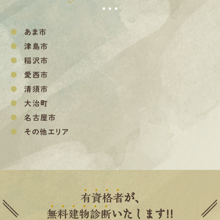
あま市
津島市
稲沢市
愛西市
清須市
大治町
名古屋市
その他エリア
有
資
格
者
が、
無
料
建
物
診
断
いたします!!