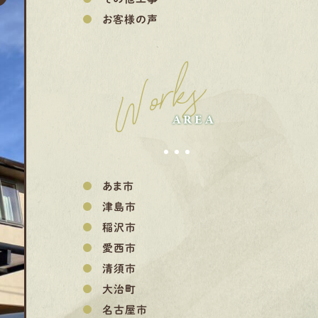
お客様の声
Works
AREA
あま市
津島市
稲沢市
愛西市
清須市
大治町
名古屋市