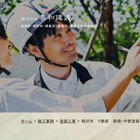
あま市・稲沢市・津島市・愛西市・清須市の外壁塗装
ホーム
>
施工事例
>
塗装工事
>
稲沢市 Y様邸 屋根・外壁塗