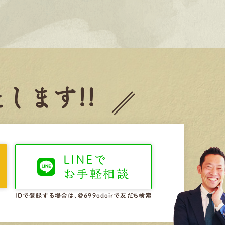
します!!
LINEで
お手軽相談
IDで登録する場合は、@699odoirで友だち検索