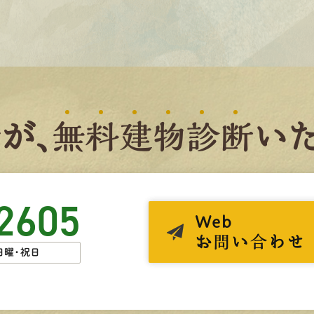
者
が、
無
料
建
物
診
断
いた
2605
Web
お問い合わせ
日曜・祝日