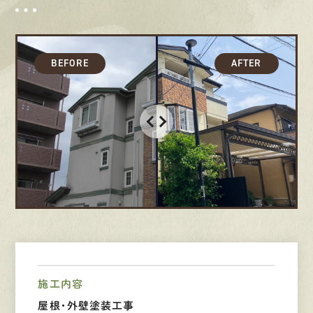
募集要項
先輩インタビュー
エントリー
有
資
格
者
が、
無
料
建
物
診
断
いたします!!
0120-44-2605
営業時間 8:00−18:00 ｜
定休日 日曜・祝日
施工内容
Web
お問い合わせ
屋根・外壁塗装工事