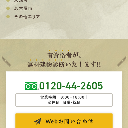
大治町
名古屋市
その他エリア
有
資
格
者
が、
無
料
建
物
診
断
いたします!!
0120-44-2605
営業時間 8:00−18:00 ｜
定休日 日曜・祝日
Web
お問い合わせ