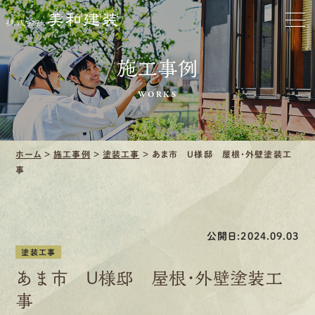
お家をきれいに
施工事例
会社をきれいに
WORKS
クリーニング
施工事例
ホーム
>
施工事例
>
塗装工事
>
あま市 U様邸 屋根・外壁塗装工
事
口コミ・レビュー紹介
会社案内
公開日:2024.09.03
塗装工事
あま市 U様邸 屋根・外壁塗装工
事
採用情報