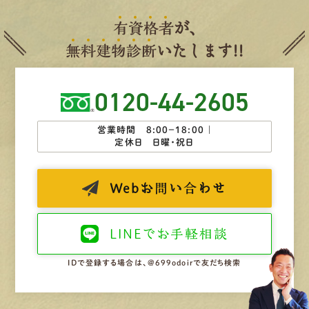
有
資
格
者
が、
無
料
建
物
診
断
いたします!!
0120-44-2605
営業時間 8:00−18:00 ｜
定休日 日曜・祝日
Web
お問い合わせ
LINEで
お手軽相談
IDで登録する場合は、@699odoirで友だち検索