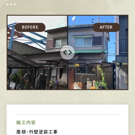
募集要項
先輩インタビュー
エントリー
有
資
格
者
が、
無
料
建
物
診
断
いたします!!
0120-44-2605
営業時間 8:00−18:00 ｜
定休日 日曜・祝日
施工内容
Web
お問い合わせ
屋根・外壁塗装工事