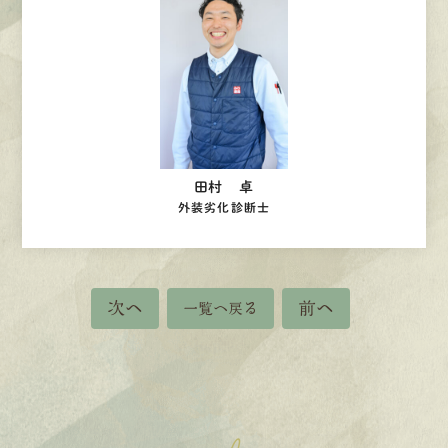
田村 卓
外装劣化診断士
次へ
前へ
一覧へ戻る