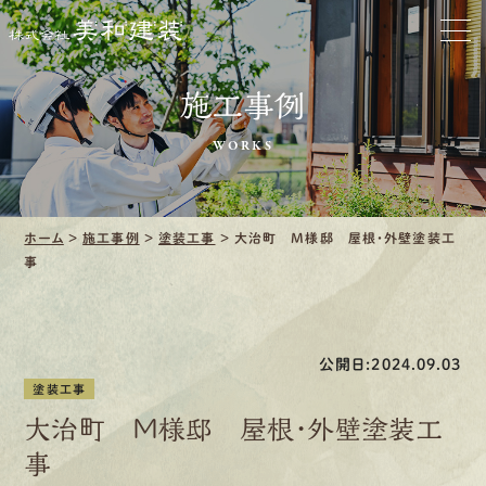
お家をきれいに
施工事例
会社をきれいに
WORKS
クリーニング
施工事例
ホーム
>
施工事例
>
塗装工事
>
大治町 M様邸 屋根・外壁塗装工
事
口コミ・レビュー紹介
会社案内
公開日:2024.09.03
塗装工事
大治町 M様邸 屋根・外壁塗装工
事
採用情報