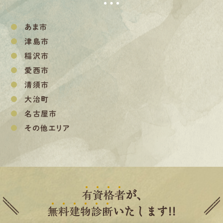
あま市
津島市
稲沢市
愛西市
清須市
大治町
名古屋市
その他エリア
有
資
格
者
が、
無
料
建
物
診
断
いたします!!