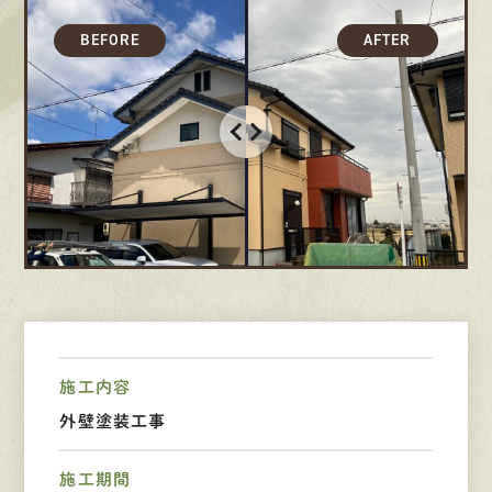
採用情報
募集要項
先輩インタビュー
エントリー
有
資
格
者
が、
無
料
建
物
診
断
いたします!!
0120-44-2605
営業時間 8:00−18:00 ｜
施工内容
定休日 日曜・祝日
外壁塗装工事
施工期間
Web
お問い合わせ