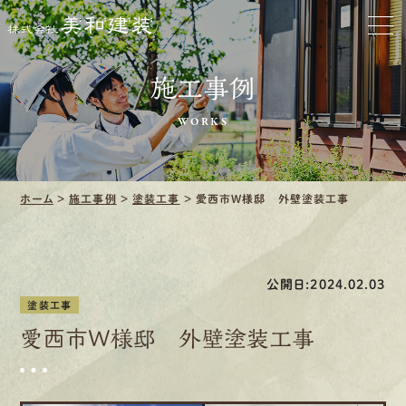
ホーム
お家をきれいに
施工事例
会社をきれいに
WORKS
クリーニング
ホーム
>
施工事例
>
塗装工事
>
愛西市W様邸 外壁塗装工事
施工事例
口コミ・レビュー紹介
公開日:2024.02.03
会社案内
塗装工事
愛西市W様邸 外壁塗装工事