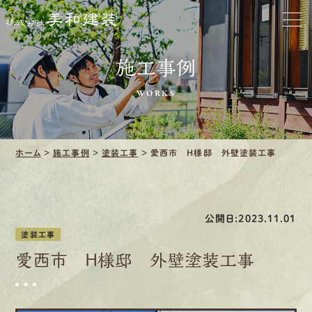
ホーム
お家をきれいに
施工事例
会社をきれいに
WORKS
クリーニング
ホーム
>
施工事例
>
塗装工事
>
愛西市 H様邸 外壁塗装工事
施工事例
口コミ・レビュー紹介
公開日:2023.11.01
会社案内
塗装工事
愛西市 H様邸 外壁塗装工事