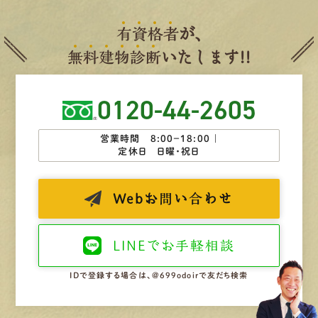
有
資
格
者
が、
無
料
建
物
診
断
いたします!!
0120-44-2605
営業時間 8:00−18:00 ｜
定休日 日曜・祝日
Web
お問い合わせ
LINEで
お手軽相談
IDで登録する場合は、@699odoirで友だち検索