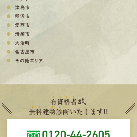
津島市
稲沢市
愛西市
清須市
大治町
名古屋市
その他エリア
有
資
格
者
が、
無
料
建
物
診
断
いたします!!
0120-44-2605