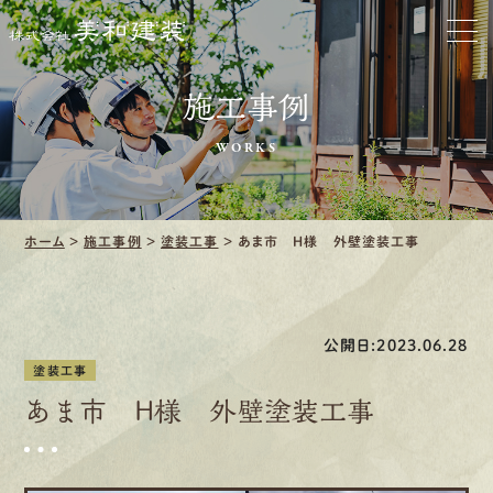
お家をきれいに
施工事例
会社をきれいに
WORKS
クリーニング
施工事例
ホーム
>
施工事例
>
塗装工事
>
あま市 H様 外壁塗装工事
口コミ・レビュー紹介
公開日:2023.06.28
会社案内
塗装工事
あま市 H様 外壁塗装工事
採用情報