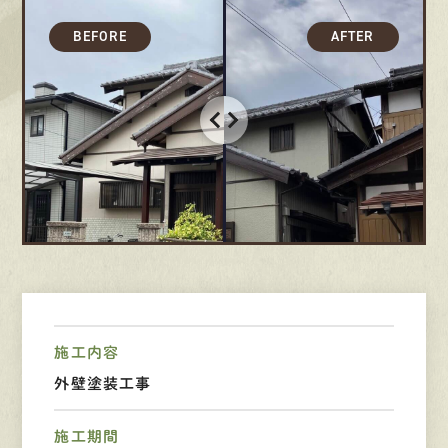
募集要項
先輩インタビュー
エントリー
有
資
格
者
が、
無
料
建
物
診
断
いたします!!
0120-44-2605
営業時間 8:00−18:00 ｜
施工内容
定休日 日曜・祝日
外壁塗装工事
Web
お問い合わせ
施工期間