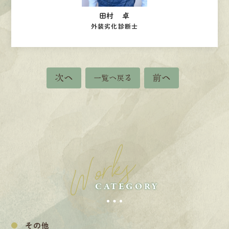
田村 卓
外装劣化診断士
次へ
前へ
一覧へ戻る
Works
CATEGORY
その他