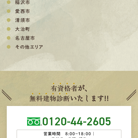
稲沢市
愛西市
清須市
大治町
名古屋市
その他エリア
有
資
格
者
が、
無
料
建
物
診
断
いたします!!
0120-44-2605
営業時間 8:00−18:00 ｜