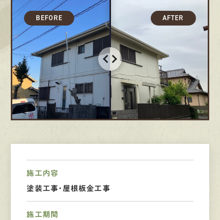
募集要項
先輩インタビュー
エントリー
有
資
格
者
が、
無
料
建
物
診
断
いたします!!
0120-44-2605
営業時間 8:00−18:00 ｜
施工内容
定休日 日曜・祝日
塗装工事・屋根板金工事
Web
お問い合わせ
施工期間