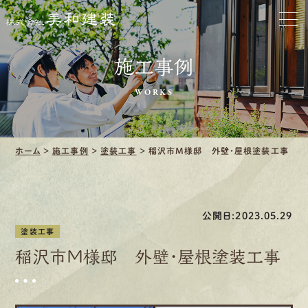
お家をきれいに
施工事例
会社をきれいに
WORKS
クリーニング
施工事例
ホーム
>
施工事例
>
塗装工事
>
稲沢市M様邸 外壁・屋根塗装工事
口コミ・レビュー紹介
公開日:2023.05.29
会社案内
塗装工事
稲沢市M様邸 外壁・屋根塗装工事
採用情報