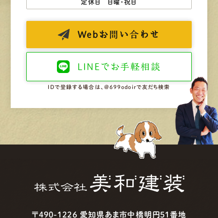
定休日 日曜・祝日
Web
お問い合わせ
LINEで
お手軽相談
IDで登録する場合は、@699odoirで友だち検索
〒490-1226 愛知県あま市中橋明円51番地