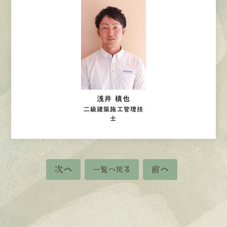
浅井 槙也
二級建築施工管理技
士
次へ
前へ
一覧へ戻る