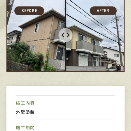
採用情報
募集要項
先輩インタビュー
エントリー
有
資
格
者
が、
無
料
建
物
診
断
いたします!!
0120-44-2605
営業時間 8:00−18:00 ｜
施工内容
定休日 日曜・祝日
外壁塗装
施工期間
Web
お問い合わせ