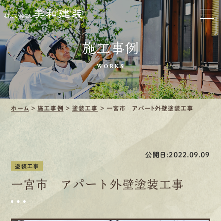
ホーム
お家をきれいに
施工事例
会社をきれいに
WORKS
クリーニング
ホーム
>
施工事例
>
塗装工事
>
一宮市 アパート外壁塗装工事
施工事例
口コミ・レビュー紹介
公開日:2022.09.09
会社案内
塗装工事
一宮市 アパート外壁塗装工事