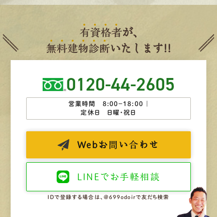
有
資
格
者
が、
無
料
建
物
診
断
いたします!!
0120-44-2605
営業時間 8:00−18:00 ｜
定休日 日曜・祝日
Web
お問い合わせ
LINEで
お手軽相談
IDで登録する場合は、@699odoirで友だち検索