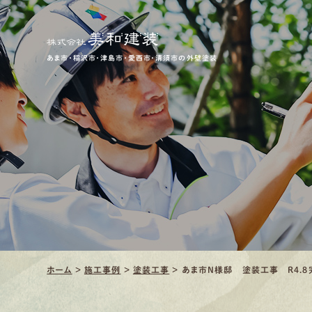
あま市・稲沢市・津島市・愛西市・清須市の外壁塗装
ホーム
>
施工事例
>
塗装工事
>
あま市N様邸 塗装工事 R4.8