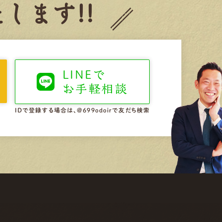
します!!
LINEで
お手軽相談
IDで登録する場合は、@699odoirで友だち検索