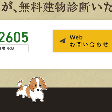
者
が、
無
料
建
物
診
断
いた
2605
Web
お問い合わせ
日曜・祝日