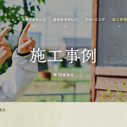
ホーム
お家をきれいに
会社をきれいに
クリーニング
施工事
施工事例
WORKS
完工