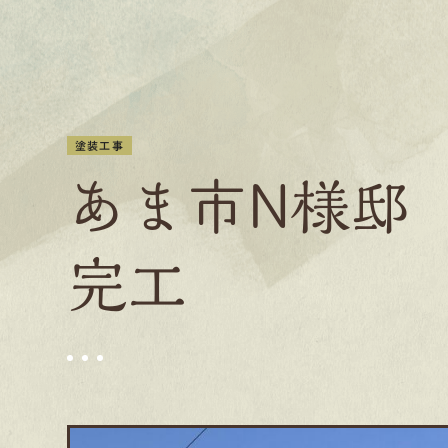
塗装工事
あま市N様邸 
完工