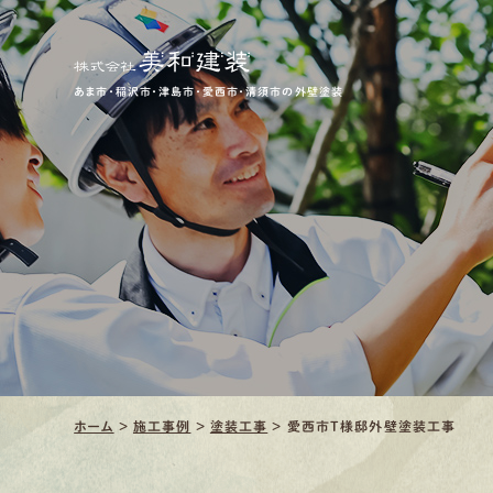
あま市・稲沢市・津島市・愛西市・清須市の外壁塗装
ホーム
>
施工事例
>
塗装工事
>
愛西市T様邸外壁塗装工事