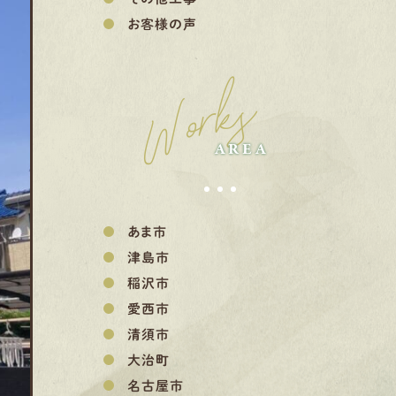
お客様の声
Works
AREA
あま市
津島市
稲沢市
愛西市
清須市
大治町
名古屋市