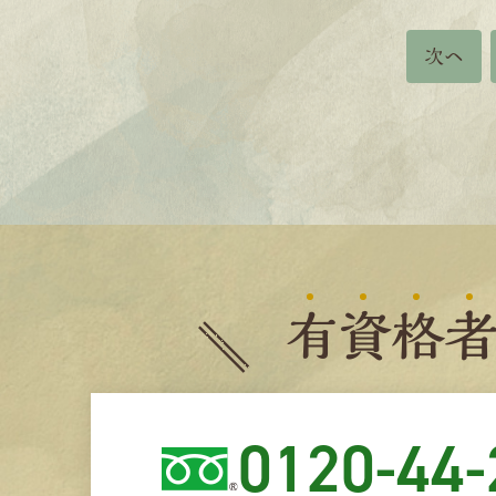
次へ
有
資
格
0120-44-