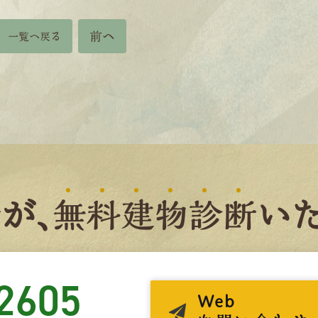
前へ
一覧へ戻る
者
が、
無
料
建
物
診
断
いた
2605
Web