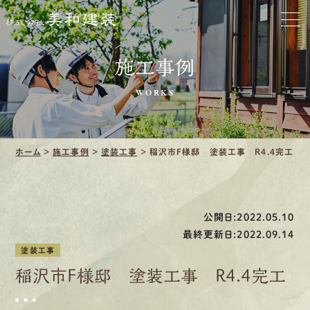
ホーム
お家をきれいに
施工事例
会社をきれいに
WORKS
クリーニング
ホーム
>
施工事例
>
塗装工事
>
稲沢市F様邸 塗装工事 R4.4完工
施工事例
口コミ・レビュー紹介
公開日:2022.05.10
会社案内
最終更新日:2022.09.14
塗装工事
稲沢市F様邸 塗装工事 R4.4完工