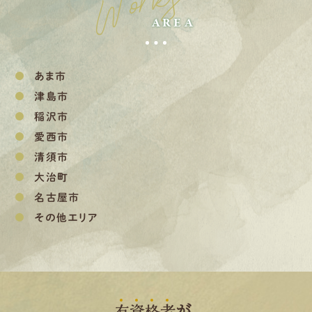
Works
AREA
あま市
津島市
稲沢市
愛西市
清須市
大治町
名古屋市
その他エリア
有
資
格
者
が、