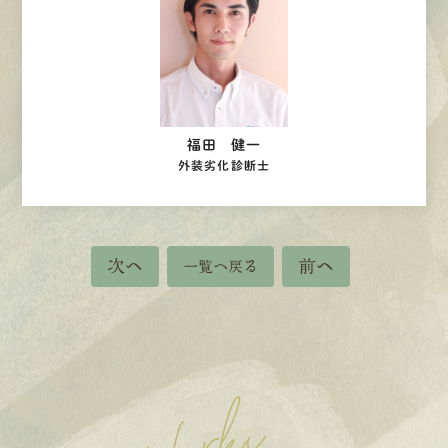
福田 健一
外装劣化診断士
次へ
前へ
一覧へ戻る