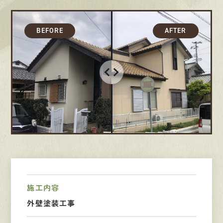
採用情報
募集要項
先輩インタビュー
エントリー
有
資
格
者
が、
無
料
建
物
診
断
いたします!!
0120-44-2605
営業時間 8:00−18:00 ｜
定休日 日曜・祝日
施工内容
外壁塗装工事
Web
お問い合わせ