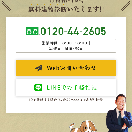
無
料
建
物
診
断
いたします!!
0120-44-2605
営業時間 8:00−18:00 ｜
定休日 日曜・祝日
Web
お問い合わせ
LINEで
お手軽相談
IDで登録する場合は、@699odoirで友だち検索