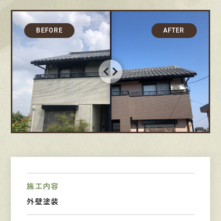
募集要項
先輩インタビュー
エントリー
有
資
格
者
が、
無
料
建
物
診
断
いたします!!
0120-44-2605
営業時間 8:00−18:00 ｜
定休日 日曜・祝日
施工内容
外壁塗装
Web
お問い合わせ