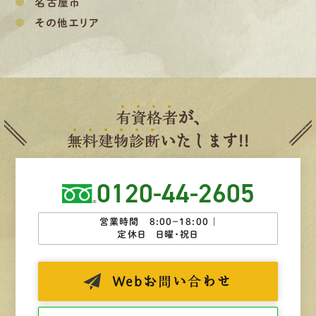
名古屋市
その他エリア
有
資
格
者
が、
無
料
建
物
診
断
いたします!!
0120-44-2605
営業時間 8:00−18:00 ｜
定休日 日曜・祝日
Web
お問い合わせ