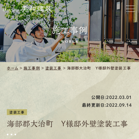
ホーム
お家をきれいに
施工事例
会社をきれいに
WORKS
クリーニング
施工事例
ホーム
>
施工事例
>
塗装工事
>
海部郡大治町 Y様邸外壁塗装工事
口コミ・レビュー紹介
公開日:2022.03.01
会社案内
最終更新日:2022.09.14
塗装工事
海部郡大治町 Y様邸外壁塗装工事
採用情報